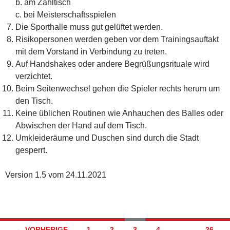
b. am Zähltisch
c. bei Meisterschaftsspielen
Die Sporthalle muss gut gelüftet werden.
Risikopersonen werden geben vor dem Trainingsauftakt
mit dem Vorstand in Verbindung zu treten.
Auf Handshakes oder andere Begrüßungsrituale wird
verzichtet.
Beim Seitenwechsel gehen die Spieler rechts herum um
den Tisch.
Keine üblichen Routinen wie Anhauchen des Balles oder
Abwischen der Hand auf dem Tisch.
Umkleideräume und Duschen sind durch die Stadt
gesperrt.
Version 1.5 vom 24.11.2021
Beitragsnavigation
← VORHERIGE
1
2
3
4
…
26