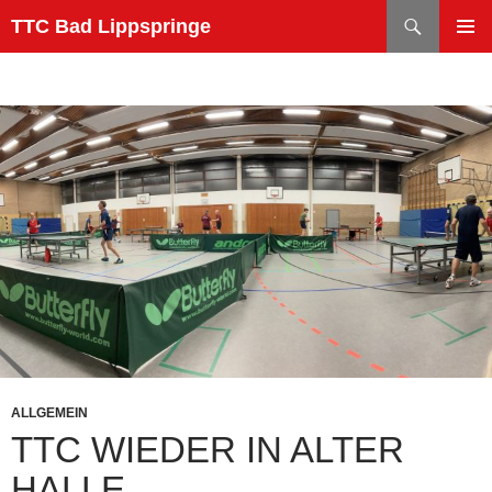
Zum
Suchen
TTC Bad Lippspringe
Inhalt
PRIMÄR
springen
MENÜ
ALLGEMEIN
TTC WIEDER IN ALTER
HALLE