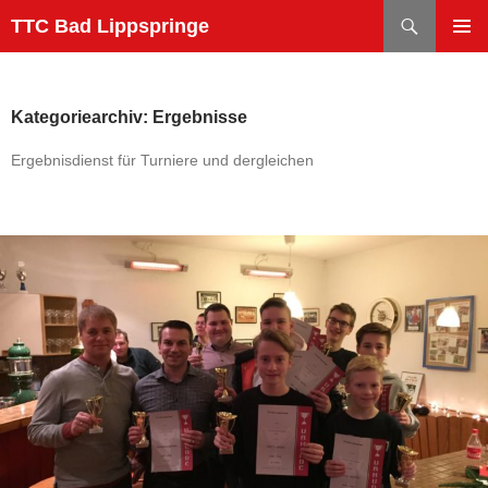
Zum
Suchen
TTC Bad Lippspringe
Inhalt
PRIMÄR
springen
MENÜ
Kategoriearchiv: Ergebnisse
Ergebnisdienst für Turniere und dergleichen