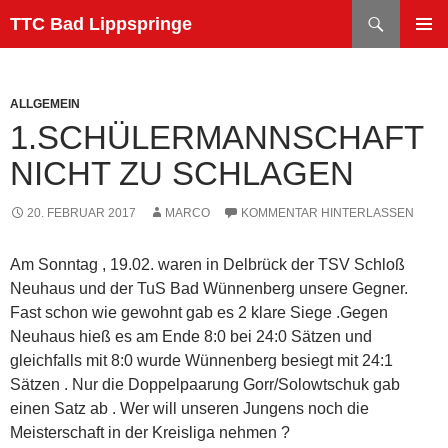
Zum
Suchen
TTC Bad Lippspringe
Inhalt
PRIMÄR
springen
MENÜ
ALLGEMEIN
1.SCHÜLERMANNSCHAFT
NICHT ZU SCHLAGEN
20. FEBRUAR 2017
MARCO
KOMMENTAR HINTERLASSEN
Am Sonntag , 19.02. waren in Delbrück der TSV Schloß
Neuhaus und der TuS Bad Wünnenberg unsere Gegner.
Fast schon wie gewohnt gab es 2 klare Siege .Gegen
Neuhaus hieß es am Ende 8:0 bei 24:0 Sätzen und
gleichfalls mit 8:0 wurde Wünnenberg besiegt mit 24:1
Sätzen . Nur die Doppelpaarung Gorr/Solowtschuk gab
einen Satz ab . Wer will unseren Jungens noch die
Meisterschaft in der Kreisliga nehmen ?