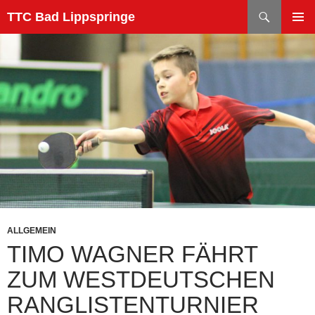
Zum
Suchen
TTC Bad Lippspringe
Inhalt
PRIMÄR
springen
MENÜ
ALLGEMEIN
TIMO WAGNER FÄHRT
ZUM WESTDEUTSCHEN
RANGLISTENTURNIER