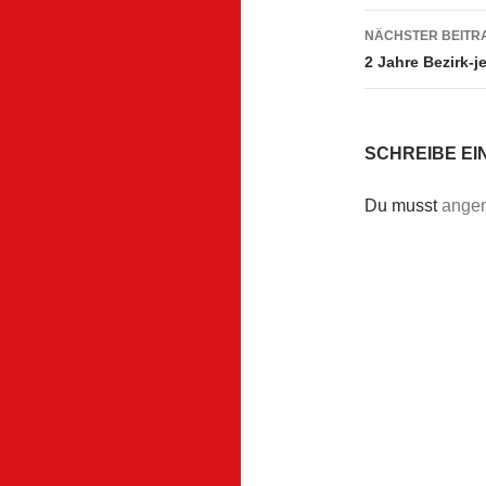
NÄCHSTER BEITR
2 Jahre Bezirk-j
SCHREIBE E
Du musst
ange