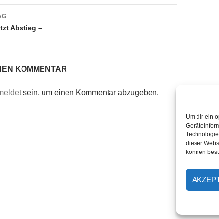
AG
etzt Abstieg –
INEN KOMMENTAR
meldet
sein, um einen Kommentar abzugeben.
Um dir ein o
Geräteinfor
Technologien
dieser Websi
können best
AKZEP