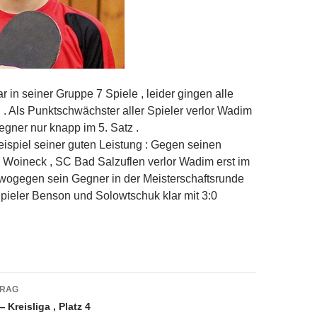
r in seiner Gruppe 7 Spiele , leider gingen alle
n . Als Punktschwächster aller Spieler verlor Wadim
gner nur knapp im 5. Satz .
eispiel seiner guten Leistung : Gegen seinen
Woineck , SC Bad Salzuflen verlor Wadim erst im
 wogegen sein Gegner in der Meisterschaftsrunde
pieler Benson und Solowtschuk klar mit 3:0
navigation
TRAG
 Kreisliga , Platz 4