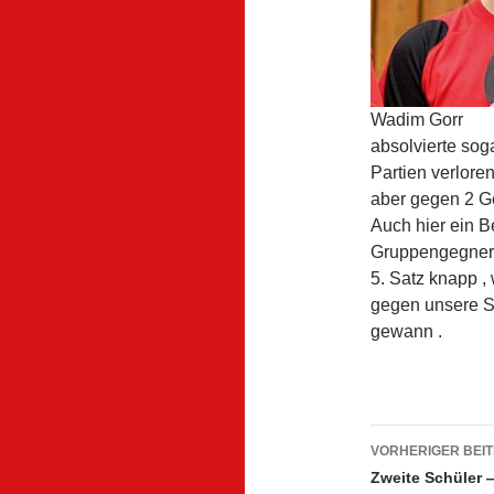
Wadim Gorr
absolvierte soga
Partien verlore
aber gegen 2 Ge
Auch hier ein B
Gruppengegner 
5. Satz knapp ,
gegen unsere S
gewann .
Beitrags
VORHERIGER BEI
Zweite Schüler —