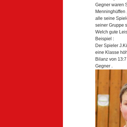
Gegner waren S
Menninghüffen 
alle seine Spie
seiner Gruppe s
Welch gute Leis
Beispiel :
Der Spieler J.K
eine Klasse höhe
Bilanz von 13:7
Gegner .