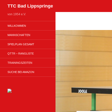
Suchen
TTC Bad Lippspringe
Zum
von 1954 e.V.
Inhalt
WILLKOMMEN
springen
MANNSCHAFTEN
SPIELPLAN GESAMT
QTTR – RANGLISTE
TRAININGSZEITEN
SUCHE BEI AMAZON