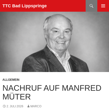
Zum
Suchen
TTC Bad Lippspringe
Inhalt
PRIMÄR
springen
MENÜ
ALLGEMEIN
NACHRUF AUF MANFRED
MÜTER
2. JULI 2026
MARCO