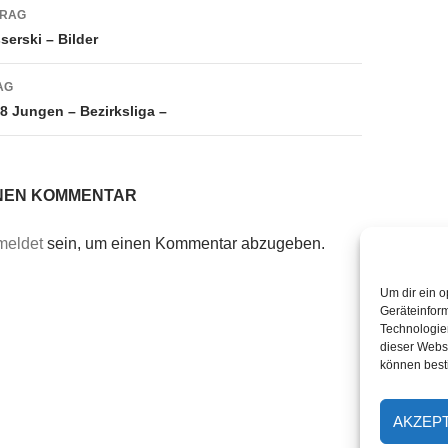
navigation
TRAG
erski – Bilder
AG
8 Jungen – Bezirksliga –
INEN KOMMENTAR
meldet
sein, um einen Kommentar abzugeben.
Um dir ein o
Geräteinfor
Technologien
dieser Websi
können best
AKZEP