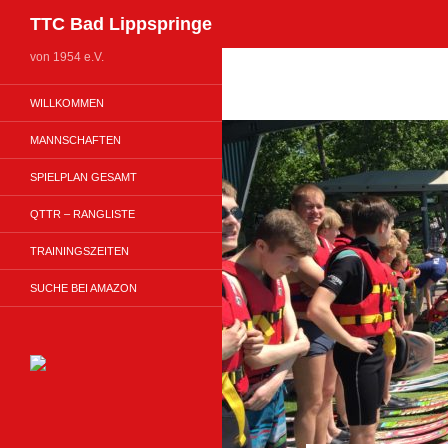
Suchen
TTC Bad Lippspringe
Zum
von 1954 e.V.
Inhalt
WILLKOMMEN
springen
MANNSCHAFTEN
SPIELPLAN GESAMT
QTTR – RANGLISTE
TRAININGSZEITEN
SUCHE BEI AMAZON