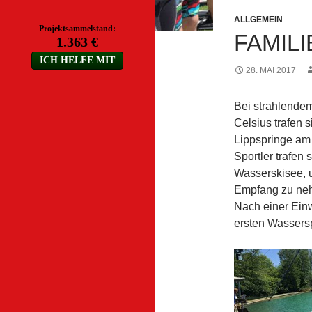
ALLGEMEIN
FAMILI
28. MAI 2017
Bei strahlende
Celsius trafen 
Lippspringe am
Sportler trafen
Wasserskisee,
Empfang zu neh
Nach einer Ein
ersten Wassersp