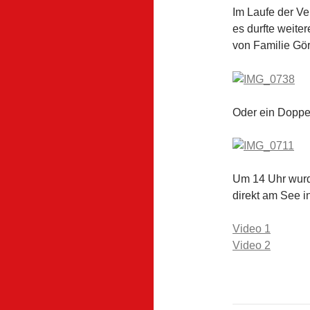
Im Laufe der V
es durfte weite
von Familie Gör
Oder ein Doppel
Um 14 Uhr wurde
direkt am See i
Video 1
Video 2