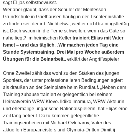
sagt Elijas selbstbewusst.
Wer aber glaubt, dass der Schüler der Montessori-
Grundschule in Griethausen häufig in der Tischtennishalle
zu finden sei, der irrt. Nicht etwa, weil er nicht trainingsfleißig
ist. Doch warum in die Ferne schweifen, wenn das Gute so
nahe liegt? Im heimischen Keller
trainiert Elijas mit Vater
Ismet – und das täglich
. „
Wir machen jeden Tag eine
Stunde Systemtraining
.
Drei Mal pro Woche außerdem
Übungen für die Beinarbeit
„, erklärt der Angriffsspieler
Ohne Zweifel zählt das wohl zu den Stärken des jungen
Sportlers, der unter professionelleren Bedingungen agiert
als draußen an der Steinplatte beim Rundlauf. „Neben dem
Training zuhause trainiert er gelegentlich bei seinem
Heimatverein WRW Kleve. Ildiko Imamura, WRW-Akteurin
und ehemalige ungarische Nationalspielerin, hat Elijas eine
Zeit lang betreut. Dazu kommen gelegentliche
Trainingseinheiten mit Michael Ovtcharov, Vater des
aktuellen Europameisters und Olympia-Dritten Dimitrij