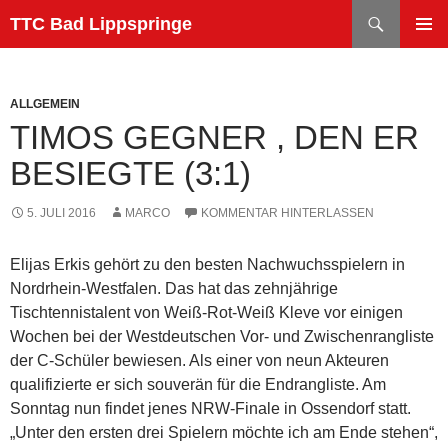
Zum
Suchen
TTC Bad Lippspringe
Inhalt
PRIMÄR
springen
MENÜ
ALLGEMEIN
TIMOS GEGNER , DEN ER
BESIEGTE (3:1)
5. JULI 2016
MARCO
KOMMENTAR HINTERLASSEN
Elijas Erkis gehört zu den besten Nachwuchsspielern in
Nordrhein-Westfalen. Das hat das zehnjährige
Tischtennistalent von Weiß-Rot-Weiß Kleve vor einigen
Wochen bei der Westdeutschen Vor- und Zwischenrangliste
der C-Schüler bewiesen. Als einer von neun Akteuren
qualifizierte er sich souverän für die Endrangliste. Am
Sonntag nun findet jenes NRW-Finale in Ossendorf statt.
„Unter den ersten drei Spielern möchte ich am Ende stehen“,