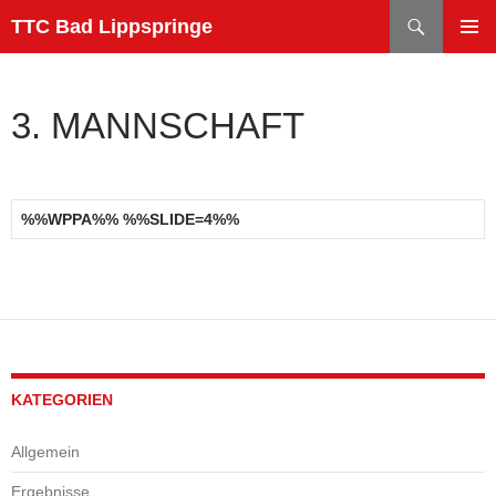
Zum
Suchen
TTC Bad Lippspringe
Inhalt
PRIMÄR
springen
MENÜ
3. MANNSCHAFT
%%WPPA%% %%SLIDE=4%%
KATEGORIEN
Allgemein
Ergebnisse