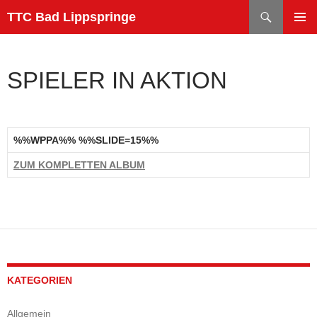
Zum
Suchen
TTC Bad Lippspringe
Inhalt
PRIMÄR
springen
MENÜ
SPIELER IN AKTION
%%WPPA%% %%SLIDE=15%%
ZUM KOMPLETTEN ALBUM
KATEGORIEN
Allgemein